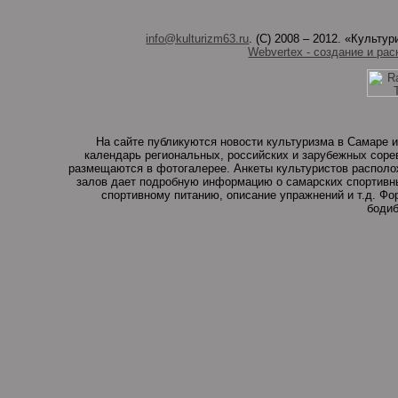
info@kulturizm63.ru
. (C) 2008 – 2012. «Культ
Webvertex - создание и рас
На сайте публикуются новости культуризма в Самаре и
календарь региональных, российских и зарубежных соре
размещаются в фотогалерее. Анкеты культуристов располо
залов дает подробную информацию о самарских спортивны
спортивному питанию, описание упражнений и т.д. Ф
бодиб