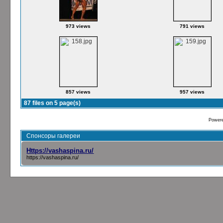
973 views
791 views
857 views
957 views
87 files on 5 page(s)
Power
Спонсоры галереи
Https://vashaspina.ru/
https://vashaspina.ru/