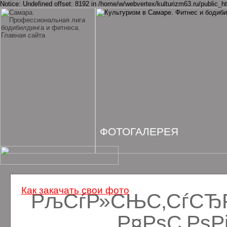
Notice: Undefined offset: 8192 in /home/w/webvertex/kulturizm63.ru/public_ht
ФОТОГАЛЕРЕЯ
Как закачать свои фото
РљСѓР»СЊС‚СѓСЂРё
Р¤РѕС‚Рѕ