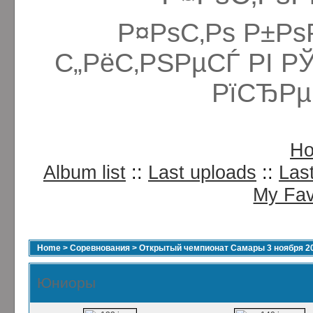
Р¤РѕС‚Рѕ Р±Рѕ
С„РёС‚РЅРµСЃ РІ Р
РїСЂРµ
H
Album list
::
Last uploads
::
Las
My Fav
Home
>
Соревнования
>
Открытый чемпионат Самары 3 ноября 2
Юниоры