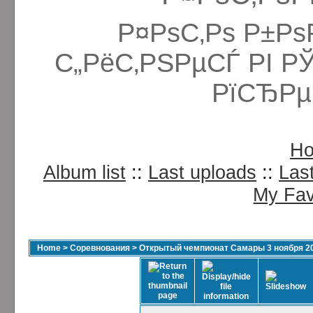
Р¤РѕС‚Рѕ Р±Рѕ
С„РёС‚РЅРµСЃ РІ Р
РїСЂРµ
H
Album list
::
Last uploads
::
Las
My Fav
Home
>
Соревнования
>
Открытый чемпионат Самары 3 ноября 2