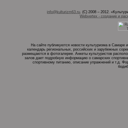
info@kulturizm63.ru
. (C) 2008 – 2012. «Культ
Webvertex - создание и рас
На сайте публикуются новости культуризма в Самаре и
календарь региональных, российских и зарубежных соре
размещаются в фотогалерее. Анкеты культуристов располо
залов дает подробную информацию о самарских спортивны
спортивному питанию, описание упражнений и т.д. Ф
бодиб