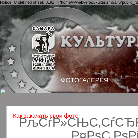
Notice: Undefined offset: 8192 in /home/w/webvertex/kulturizm63.ru/public_ht
ФОТОГАЛЕРЕЯ
Как закачать свои фото
РљСѓР»СЊС‚СѓСЂРё
Р¤РѕС‚Рѕ