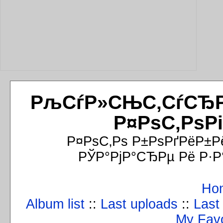
РљСѓР»СЊС‚СѓСЂРёР
Р¤РѕС‚РѕР
Р¤РѕС‚Рѕ Р±РѕРґРёР±Р
РЎР°РјР°СЂРµ Рё Р·Р
Ho
Album list
::
Last uploads
::
Last
My Favo