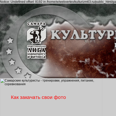
Notice: Undefined offset: 8192 in /home/w/webvertex/kulturizm63.ru/public_html/ga
Как закачать свои фото