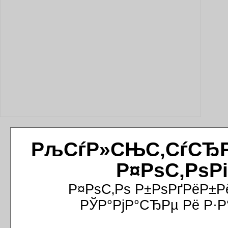
РљСѓР»СЊС‚СѓСЂРёР
Р¤РѕС‚РѕР
Р¤РѕС‚Рѕ Р±РѕРґРёР±Р
РЎР°РјР°СЂРµ Рё Р·Р