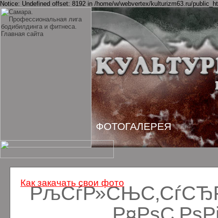
Notice: Undefined offset: 8192 in /home/w/webvertex/kulturizm63.ru/public_ht
ФОТОГАЛЕРЕЯ
Как закачать свои фото
РљСѓР»СЊС‚СѓСЂРё
Р¤РѕС‚Рѕ