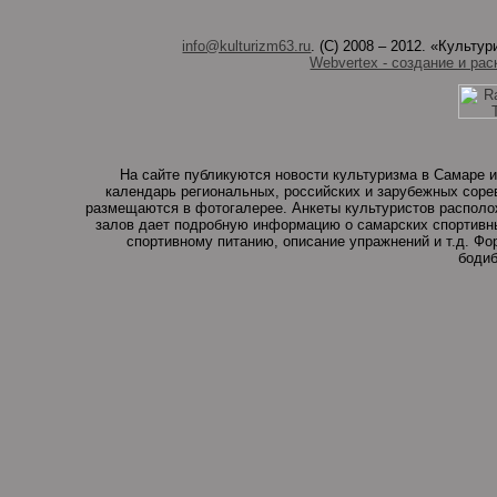
info@kulturizm63.ru
. (C) 2008 – 2012. «Культ
Webvertex - создание и рас
На сайте публикуются новости культуризма в Самаре и
календарь региональных, российских и зарубежных соре
размещаются в фотогалерее. Анкеты культуристов располо
залов дает подробную информацию о самарских спортивны
спортивному питанию, описание упражнений и т.д. Ф
бодиб