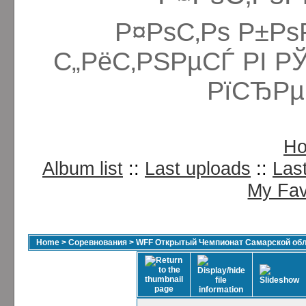
Р¤РѕС‚Рѕ Р±Рѕ
С„РёС‚РЅРµСЃ РІ Р
РїСЂРµ
H
Album list
::
Last uploads
::
Las
My Fav
Home
>
Соревнования
>
WFF Открытый Чемпионат Самарской обла