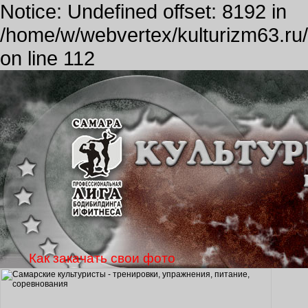
Notice: Undefined offset: 8192 in
/home/w/webvertex/kulturizm63.ru/p
on line 112
Как закачать свои фото