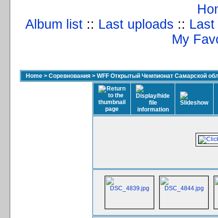
Ho
Album list
::
Last uploads
::
Last
My Favo
Home
>
Соревнования
>
WFF Открытый Чемпионат Самарской обла