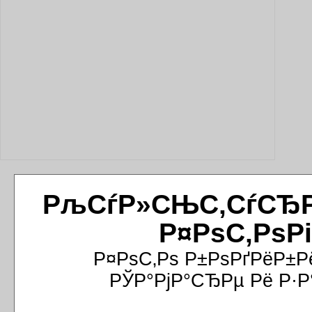
РљСѓР»СЊС‚СѓСЂРёР
Р¤РѕС‚РѕР
Р¤РѕС‚Рѕ Р±РѕРґРёР±Р
РЎР°РјР°СЂРµ Рё Р·Р