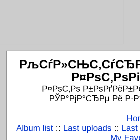
РљСѓР»СЊС‚СѓСЂРёР
Р¤РѕС‚РѕР
Р¤РѕС‚Рѕ Р±РѕРґРёР±Р
РЎР°РјР°СЂРµ Рё Р·Р
Ho
Album list
::
Last uploads
::
Last
My Favo