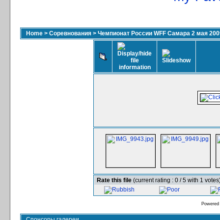
Home
>
Соревнования
>
Чемпионат России WFF Самара 2 мая 200
Rate this file
(current rating : 0 / 5 with 1 votes
Powered
Спонсоры галереи