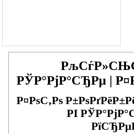
РљСѓР»СЊС
РЎР°РјР°СЂРµ | Р
Р¤РѕС‚Рѕ Р±РѕРґРёР±
РІ РЎР°РјР°
РїСЂРµ