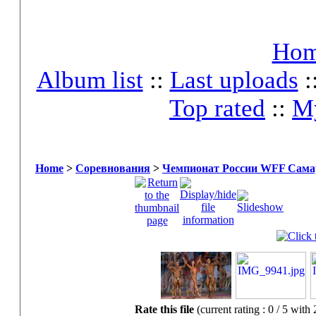
Ho
Album list
::
Last uploads
:
Top rated
::
My
Home
>
Соревнования
>
Чемпионат России WFF Самар
Rate this file
(current rating : 0 / 5 with 