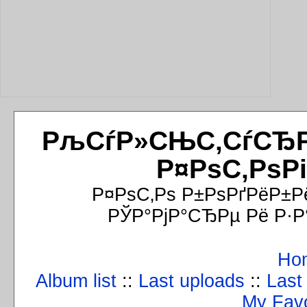
РљСѓР»СЊС‚СѓСЂРёР
Р¤РѕС‚РѕР
Р¤РѕС‚Рѕ Р±РѕРґРёР±Р
РЎР°РјР°СЂРµ Рё Р·Р
Ho
Album list
::
Last uploads
::
Last
My Favo