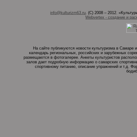
info@kulturizm63.ru
. (C) 2008 – 2012. «Культ
Webvertex - создание и рас
На сайте публикуются новости культуризма в Самаре и
календарь региональных, российских и зарубежных соре
размещаются в фотогалерее. Анкеты культуристов располо
залов дает подробную информацию о самарских спортивны
спортивному питанию, описание упражнений и т.д. Ф
бодиб