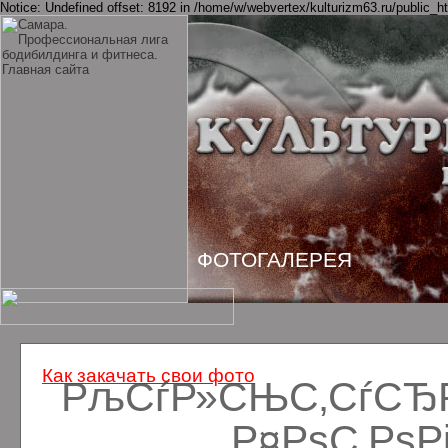
Notice: Undefined offset: 8192 in /home/w/webvertex/kulturizm63.ru/public_ht
ФОТОГАЛЕРЕЯ
Как закачать свои фото
РљСѓР»СЊС‚СѓСЂРё
Р¤РѕС‚Рѕ