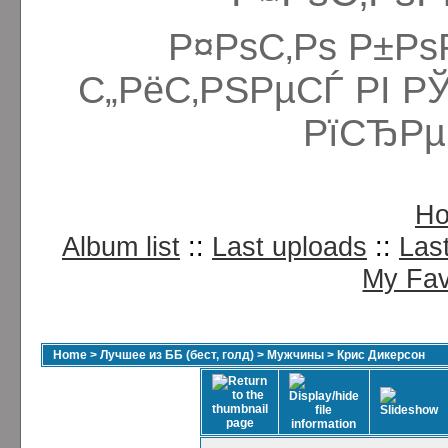
Р¤РѕС‚Рѕ Р±Рѕ
С„РёС‚РЅРµСЃ РІ Р
РїСЂРµ
H
Album list
::
Last uploads
::
Las
My Fav
Home
>
Лучшее из ББ (бест, голд)
>
Мужчины
>
Крис Дикерсон