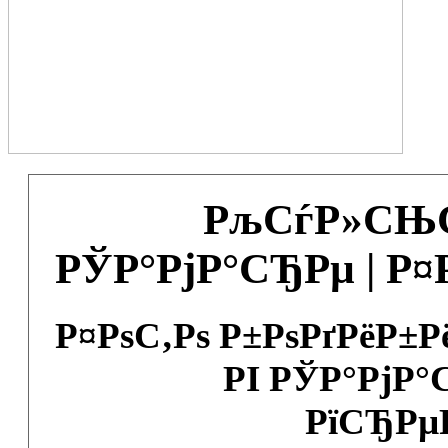
РљСѓР»СЊС
РЎР°РјР°СЂРµ | Р
Р¤РѕС‚Рѕ Р±РѕРґРёР±
РІ РЎР°РјР°
РїСЂРµ