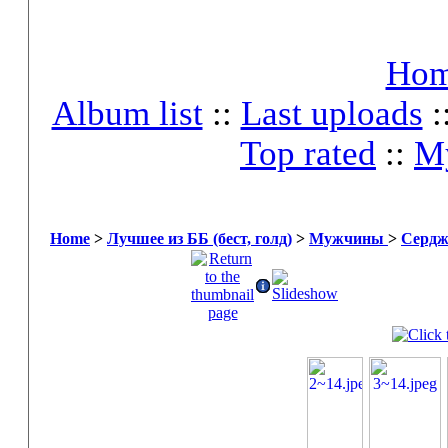
Ho
Album list
::
Last uploads
:
Top rated
::
My
Home
>
Лучшее из ББ (бест, голд)
>
Мужчины
>
Сердж