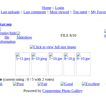
Home
::
Login
:
Last uploads
::
Last comments
::
Most viewed
::
Top rated
::
My Favori
Катлер
FILE 8/10
ile
(current rating : 0 / 5 with 2 votes)
Powered by
Coppermine Photo Gallery