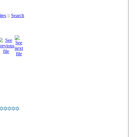
tes
::
Search