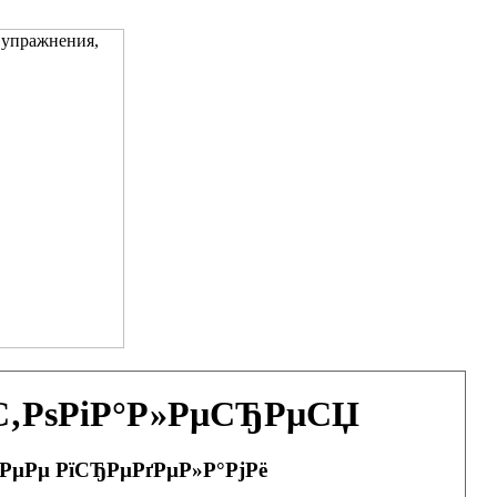
ѕС‚РѕРіР°Р»РµСЂРµСЏ
 РµРµ РїСЂРµРґРµР»Р°РјРё