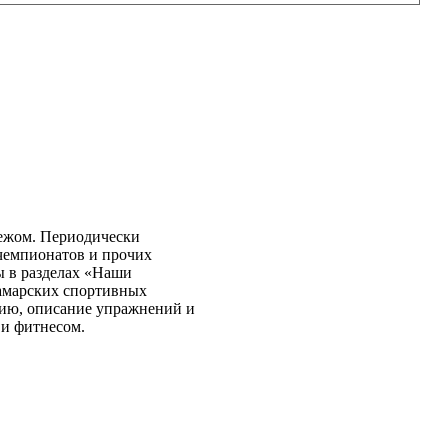
бежом. Периодически
чемпионатов и прочих
ы в разделах «Наши
самарских спортивных
нию, описание упражнений и
 и фитнесом.