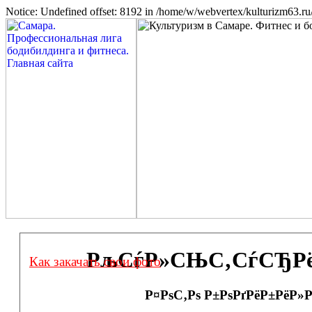
Notice: Undefined offset: 8192 in /home/w/webvertex/kulturizm63.ru/
РљСѓР»СЊС‚СѓСЂРёР·
Как закачать свои фото
Р¤РѕС‚Рѕ Р±РѕРґРёР±РёР»