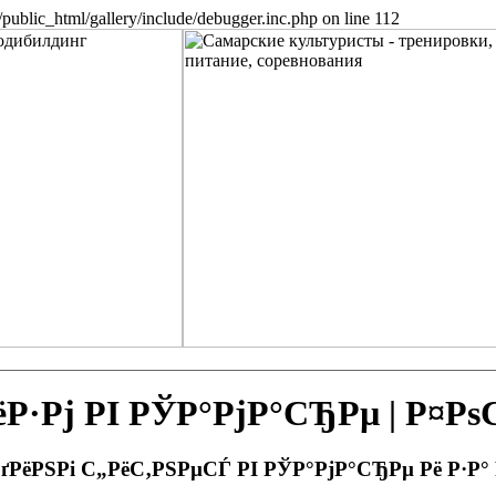
public_html/gallery/include/debugger.inc.php on line 112
Рј РІ РЎР°РјР°СЂРµ | Р¤Р
РґРёРЅРі С„РёС‚РЅРµСЃ РІ РЎР°РјР°СЂРµ Рё Р·Р°