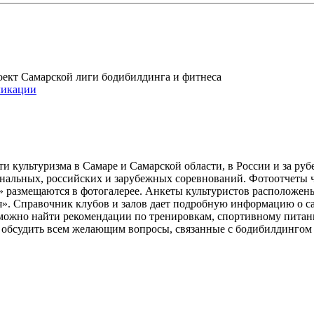
проект Самарской лиги бодибилдинга и фитнеса
икации
и культуризма в Самаре и Самарской области, в России и за ру
ональных, российских и зарубежных соревнований. Фотоотчеты 
» размещаются в фотогалерее. Анкеты культуристов расположен
». Справочник клубов и залов дает подробную информацию о 
е можно найти рекомендации по тренировкам, спортивному пита
ь обсудить всем желающим вопросы, связанные с бодибилдингом