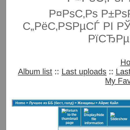
Р¤РѕС‚Рѕ Р±Рѕ
С„РёС‚РЅРµСЃ РІ Р
РїСЂРµ
H
Album list
::
Last uploads
::
Las
My Fav
Home
>
Лучшее из ББ (бест, голд)
>
Женщины
>
Айрис Кайл