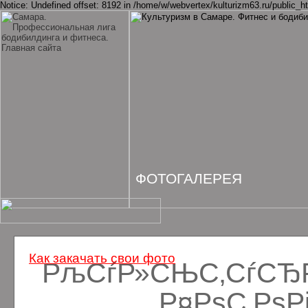
Notice: Undefined offset: 8192 in /home/w/webvertex/kulturizm63.ru/public_ht
ФОТОГАЛЕРЕЯ
Как закачать свои фото
РљСѓР»СЊС‚СѓСЂРё
Р¤РѕС‚Рѕ