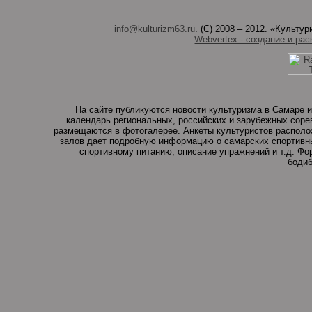
info@kulturizm63.ru
. (C) 2008 – 2012. «Культ
Webvertex - создание и рас
На сайте публикуются новости культуризма в Самаре и
календарь региональных, российских и зарубежных соре
размещаются в фотогалерее. Анкеты культуристов располо
залов дает подробную информацию о самарских спортивны
спортивному питанию, описание упражнений и т.д. Ф
бодиб