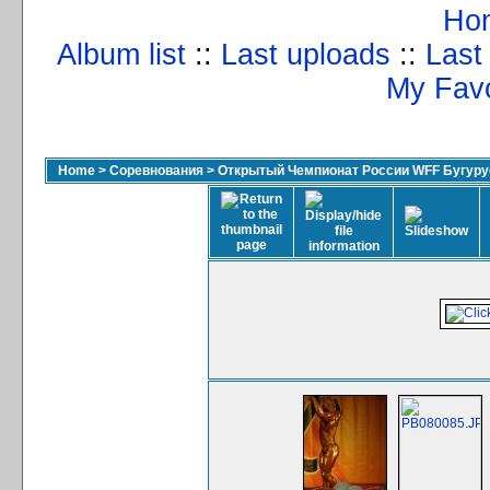
Ho
Album list
::
Last uploads
::
Last
My Favo
Home
>
Соревнования
>
Открытый Чемпионат России WFF Бугурус