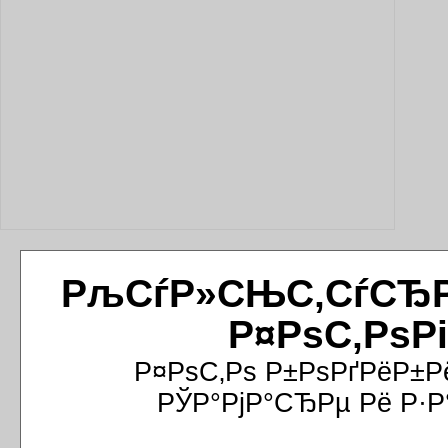
РљСѓР»СЊС‚СѓСЂРёР
Р¤РѕС‚РѕР
Р¤РѕС‚Рѕ Р±РѕРґРёР±Р
РЎР°РјР°СЂРµ Рё Р·Р