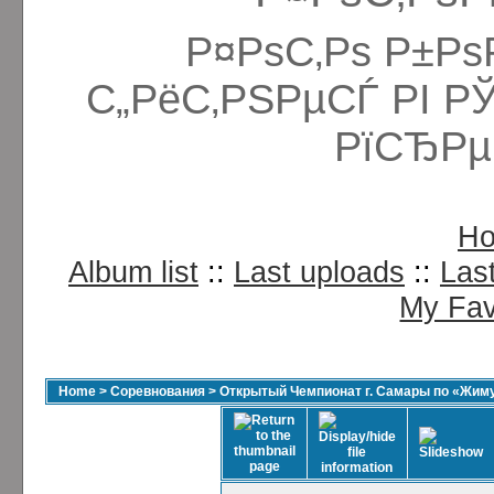
Р¤РѕС‚Рѕ Р±Рѕ
С„РёС‚РЅРµСЃ РІ Р
РїСЂРµ
H
Album list
::
Last uploads
::
Las
My Fav
Home
>
Соревнования
>
Открытый Чемпионат г. Самары по «Жиму