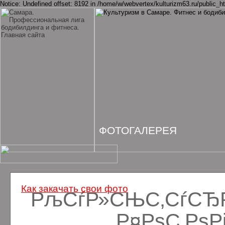
Notice: Undefined offset: 8192 in /home/w/webvertex/kulturizm63.ru/public_ht
ФОТОГАЛЕРЕЯ
Как закачать свои фото
РљСѓР»СЊС‚СѓСЂРё
Р¤РѕС‚Рѕ