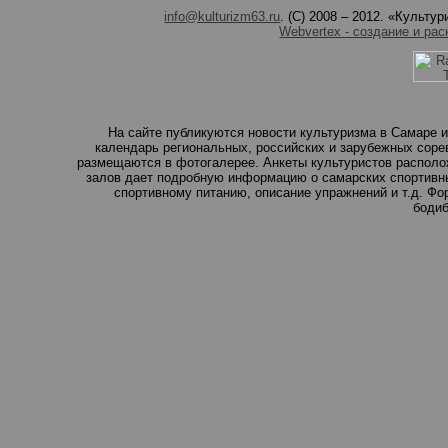
info@kulturizm63.ru
. (C) 2008 – 2012. «Культ
Webvertex - создание и рас
На сайте публикуются новости культуризма в Самаре и
календарь региональных, российских и зарубежных соре
размещаются в фотогалерее. Анкеты культуристов располо
залов дает подробную информацию о самарских спортивны
спортивному питанию, описание упражнений и т.д. Ф
бодиб