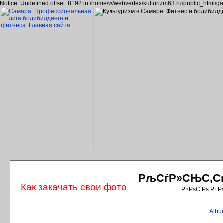
Notice: Undefined offset: 8192 in /home/w/webvertex/kulturizm63.ru/public_html/ga
РљСѓР»СЊС‚СѓС
Как закачать свои фото
Р¤РѕС‚Рѕ Р±Р
Album