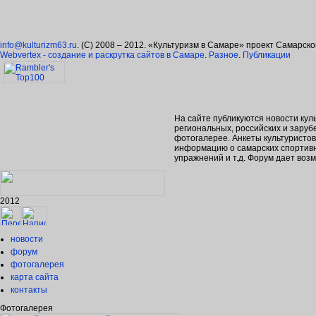
info@kulturizm63.ru
. (C) 2008 – 2012. «Культуризм в Самаре» проект Самарск
Webvertex - создание и раскрутка сайтов в Самаре
.
Разное
.
Публикации
На сайте публикуются новости кул
региональных, российских и зару
фотогалерее. Анкеты культуристо
информацию о самарских спортивн
упражнений и т.д. Форум дает во
2012
новости
форум
фотогалерея
карта сайта
контакты
Фотогалерея