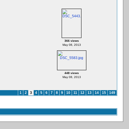
366 views
May 08, 2013
448 views
May 08, 2013
1
2
3
4
5
6
7
8
9
10
11
12
13
14
15
149