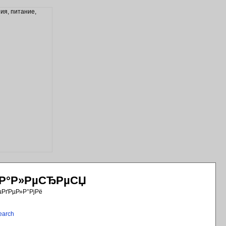
РіР°Р»РµСЂРµСЏ
µРґРµР»Р°РјРё
earch