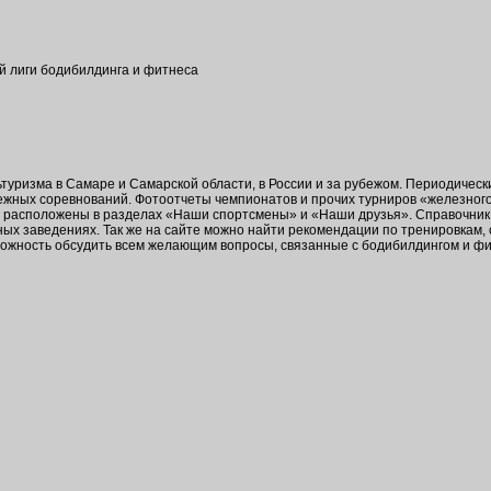
ой лиги бодибилдинга и фитнеса
ьтуризма в Самаре и Самарской области, в России и за рубежом. Периодичес
бежных соревнований. Фотоотчеты чемпионатов и прочих турниров «железног
в расположены в разделах «Наши спортсмены» и «Наши друзья». Справочник 
ых заведениях. Так же на сайте можно найти рекомендации по тренировкам,
зможность обсудить всем желающим вопросы, связанные с бодибилдингом и ф