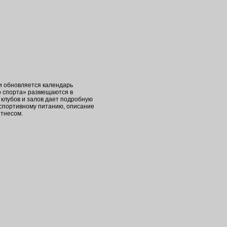
ки обновляется календарь
о спорта» размещаются в
клубов и залов дает подробную
 спортивному питанию, описание
итнесом.