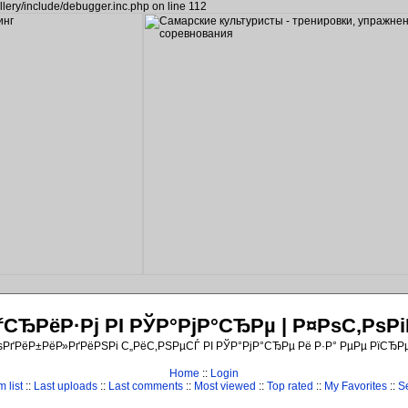
llery/include/debugger.inc.php on line 112
ЂРёР·Рј РІ РЎР°РјР°СЂРµ | Р¤РѕС‚Рѕ
ѕРґРёР±РёР»РґРёРЅРі С„РёС‚РЅРµСЃ РІ РЎР°РјР°СЂРµ Рё Р·Р° РµРµ РїСЂР
Home
::
Login
 list
::
Last uploads
::
Last comments
::
Most viewed
::
Top rated
::
My Favorites
::
S