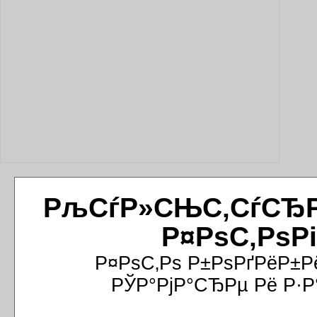
РљСѓР»СЊС‚СѓСЂРёР
Р¤РѕС‚РѕР
Р¤РѕС‚Рѕ Р±РѕРґРёР±Р
РЎР°РјР°СЂРµ Рё Р·Р