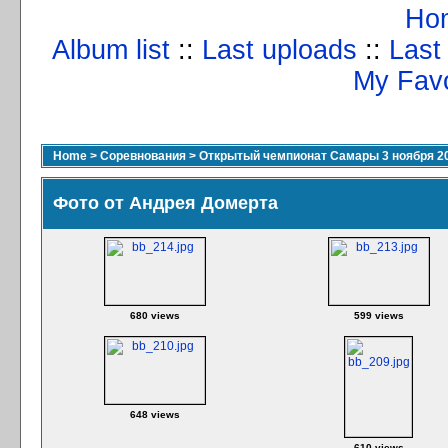
Ho
Album list
::
Last uploads
::
Last
My Favo
Home
>
Соревнования
>
Открытый чемпионат Самары 3 ноября 2
Фото от Андрея Домерта
680 views
599 views
648 views
610 views