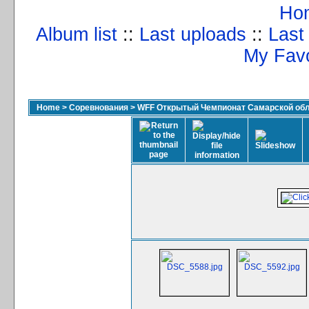
Ho
Album list
::
Last uploads
::
Last
My Favo
Home
>
Соревнования
>
WFF Открытый Чемпионат Самарской обла