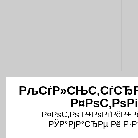
РљСѓР»СЊС‚СѓСЂРёР
Р¤РѕС‚РѕР
Р¤РѕС‚Рѕ Р±РѕРґРёР±Р
РЎР°РјР°СЂРµ Рё Р·Р