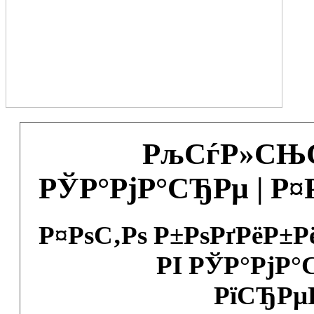
РљСѓР»СЊС
РЎР°РјР°СЂРµ | Р
Р¤РѕС‚Рѕ Р±РѕРґРёР±
РІ РЎР°РјР°
РїСЂРµ