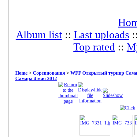
Ho
Album list
::
Last uploads
:
Top rated
::
My
Home
>
Соревнования
>
WFF Открытый турнир Самары
Самара 4 мая 2012