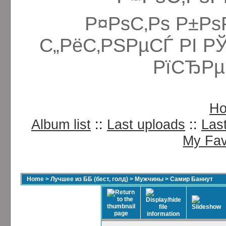
Р¤РѕС‚Рѕ Р±Рѕ
С„РёС‚РЅРµСЃ РІ Р
РїСЂРµ
H
Album list
::
Last uploads
::
Las
My Fav
Home
>
Лучшее из ББ (бест, голд)
>
Мужчины
>
Самир Баннут