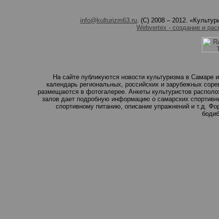
info@kulturizm63.ru
. (C) 2008 – 2012. «Культ
Webvertex - создание и рас
На сайте публикуются новости культуризма в Самаре и
календарь региональных, российских и зарубежных соре
размещаются в фотогалерее. Анкеты культуристов располо
залов дает подробную информацию о самарских спортивны
спортивному питанию, описание упражнений и т.д. Ф
бодиб