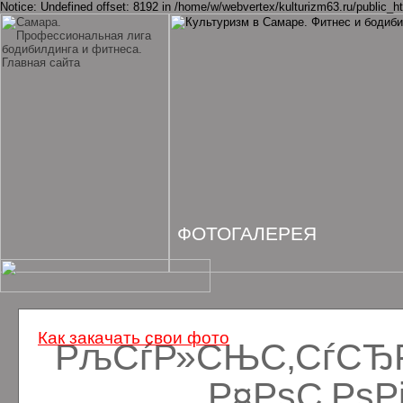
Notice: Undefined offset: 8192 in /home/w/webvertex/kulturizm63.ru/public_ht
ФОТОГАЛЕРЕЯ
Как закачать свои фото
РљСѓР»СЊС‚СѓСЂРё
Р¤РѕС‚Рѕ