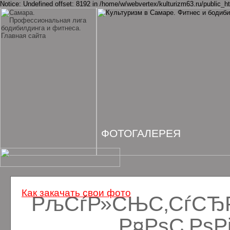
Notice: Undefined offset: 8192 in /home/w/webvertex/kulturizm63.ru/public_ht
ФОТОГАЛЕРЕЯ
Как закачать свои фото
РљСѓР»СЊС‚СѓСЂРё
Р¤РѕС‚Рѕ