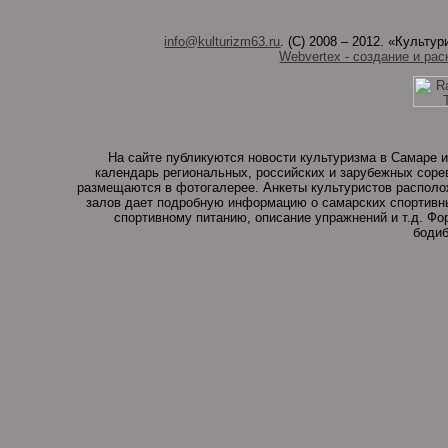
info@kulturizm63.ru
. (C) 2008 – 2012. «Культ
Webvertex - создание и рас
На сайте публикуются новости культуризма в Самаре и
календарь региональных, российских и зарубежных соре
размещаются в фотогалерее. Анкеты культуристов располо
залов дает подробную информацию о самарских спортивны
спортивному питанию, описание упражнений и т.д. Ф
бодиб