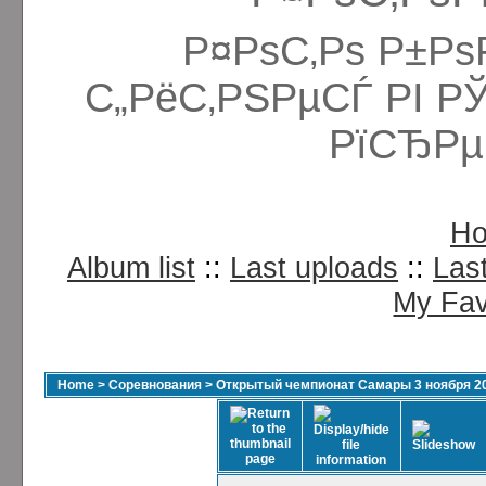
Р¤РѕС‚Рѕ Р±Рѕ
С„РёС‚РЅРµСЃ РІ Р
РїСЂРµ
H
Album list
::
Last uploads
::
Las
My Fav
Home
>
Соревнования
>
Открытый чемпионат Самары 3 ноября 2