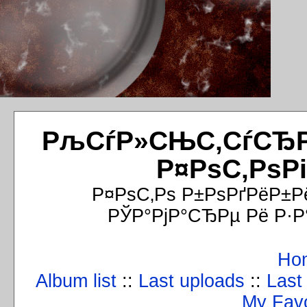
РљСѓР»СЊС‚СѓСЂРёР
Р¤РѕС‚РѕР
Р¤РѕС‚Рѕ Р±РѕРґРёР±Р
РЎР°РјР°СЂРµ Рё Р·Р
Ho
Album list
::
Last uploads
::
Last
My Favo