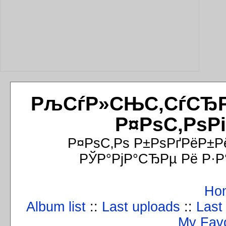
РљСѓР»СЊС‚СѓСЂРёР
Р¤РѕС‚РѕР
Р¤РѕС‚Рѕ Р±РѕРґРёР±Р
РЎР°РјР°СЂРµ Рё Р·Р
Ho
Album list
::
Last uploads
::
Last
My Favo