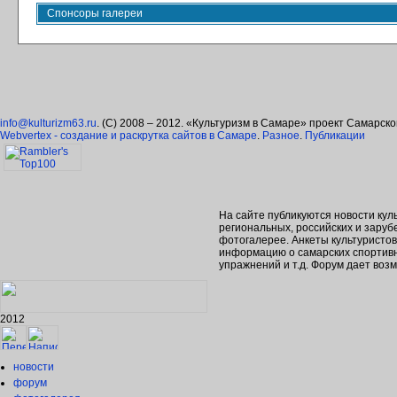
Спонсоры галереи
info@kulturizm63.ru
. (C) 2008 – 2012. «Культуризм в Самаре» проект Самарск
Webvertex - создание и раскрутка сайтов в Самаре
.
Разное
.
Публикации
На сайте публикуются новости кул
региональных, российских и зару
фотогалерее. Анкеты культуристо
информацию о самарских спортивн
упражнений и т.д. Форум дает во
2012
новости
форум