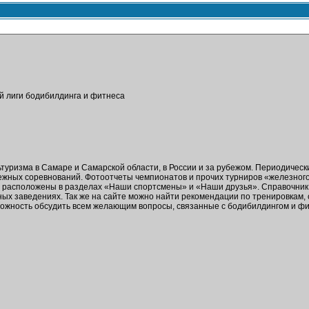
ой лиги бодибилдинга и фитнеса
ьтуризма в Самаре и Самарской области, в России и за рубежом. Периодичес
бежных соревнований. Фотоотчеты чемпионатов и прочих турниров «железног
в расположены в разделах «Наши спортсмены» и «Наши друзья». Справочник 
ых заведениях. Так же на сайте можно найти рекомендации по тренировкам,
зможность обсудить всем желающим вопросы, связанные с бодибилдингом и ф