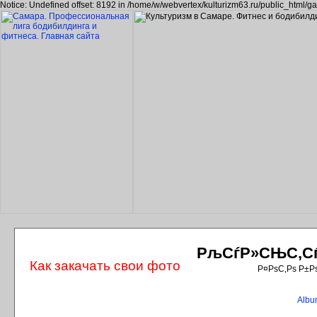
Notice: Undefined offset: 8192 in /home/w/webvertex/kulturizm63.ru/public_html/ga
РљСѓР»СЊС‚СѓС
Как закачать свои фото
Р¤РѕС‚Рѕ Р±Р
Album