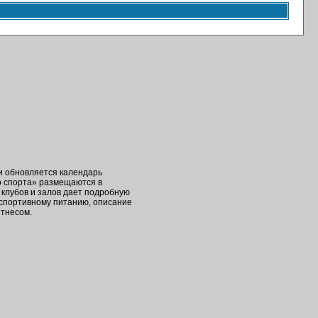
ки обновляется календарь
о спорта» размещаются в
клубов и залов дает подробную
 спортивному питанию, описание
итнесом.