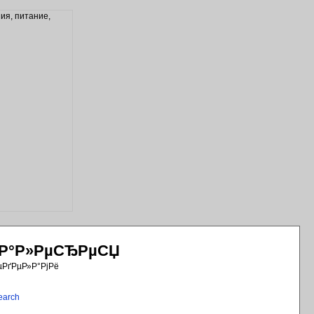
РіР°Р»РµСЂРµСЏ
µРґРµР»Р°РјРё
earch