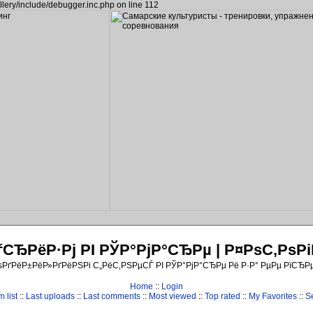
llery/include/debugger.inc.php on line 112
ЂРёР·Рј РІ РЎР°РјР°СЂРµ | Р¤РѕС‚Рѕ
ѕРґРёР±РёР»РґРёРЅРі С„РёС‚РЅРµСЃ РІ РЎР°РјР°СЂРµ Рё Р·Р° РµРµ РїСЂР
Home
::
Login
 list
::
Last uploads
::
Last comments
::
Most viewed
::
Top rated
::
My Favorites
::
S