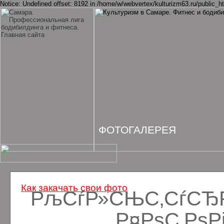
Notice: Undefined offset: 8192 in /home/w/webvertex/kulturizm63.ru/public_ht
ФОТОГАЛЕРЕЯ
Как закачать свои фото
РљСѓР»СЊС‚СѓСЂРё
Р¤РѕС‚Рѕ