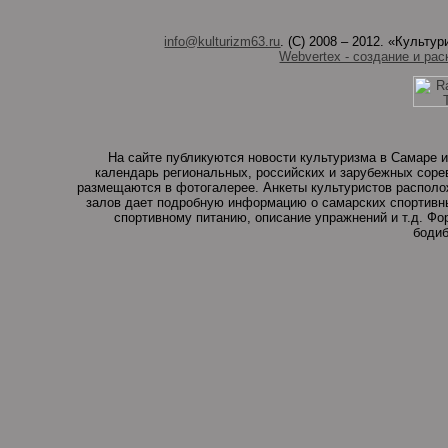
info@kulturizm63.ru
. (C) 2008 – 2012. «Культ
Webvertex - создание и рас
На сайте публикуются новости культуризма в Самаре и
календарь региональных, российских и зарубежных соре
размещаются в фотогалерее. Анкеты культуристов располо
залов дает подробную информацию о самарских спортивны
спортивному питанию, описание упражнений и т.д. Ф
бодиб