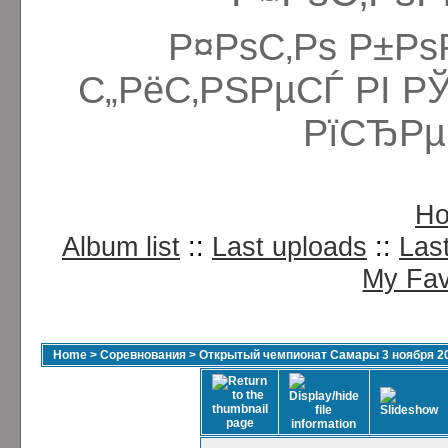
Р¤РѕС‚Рѕ Р±Рѕ
С„РёС‚РЅРµСЃ РІ Р
РїСЂРµ
H
Album list
::
Last uploads
::
Las
My Fav
Home
>
Соревнования
>
Открытый чемпионат Самары 3 ноября 2