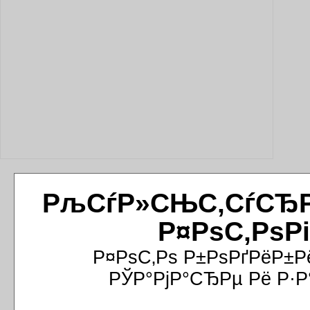
РљСѓР»СЊС‚СѓСЂРёР
Р¤РѕС‚РѕР
Р¤РѕС‚Рѕ Р±РѕРґРёР±Р
РЎР°РјР°СЂРµ Рё Р·Р