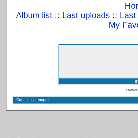
Ho
Album list
::
Last uploads
::
Last
My Favo
S
Powered
Спонсоры галереи
info@kulturizm63.ru
. (C) 2008 – 