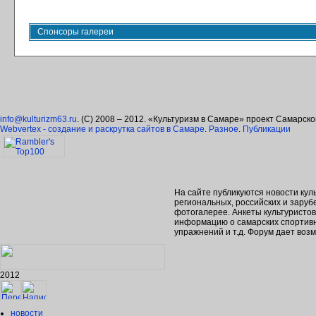
Спонсоры галереи
info@kulturizm63.ru
. (C) 2008 – 2012. «Культуризм в Самаре» проект Самарск
Webvertex - создание и раскрутка сайтов в Самаре
.
Разное
.
Публикации
На сайте публикуются новости кул
региональных, российских и зару
фотогалерее. Анкеты культуристо
информацию о самарских спортивн
упражнений и т.д. Форум дает во
2012
новости