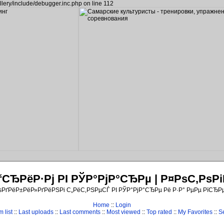
llery/include/debugger.inc.php on line 112
ЂРёР·Рј РІ РЎР°РјР°СЂРµ | Р¤РѕС‚Рѕ
ѕРґРёР±РёР»РґРёРЅРі С„РёС‚РЅРµСЃ РІ РЎР°РјР°СЂРµ Рё Р·Р° РµРµ РїСЂР
Home
::
Login
 list
::
Last uploads
::
Last comments
::
Most viewed
::
Top rated
::
My Favorites
::
S