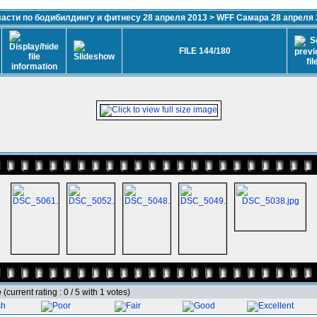
сти по бодибилдингу и фитнесу 28 апреля 2013
>
WFF Самара 28 апреля 
FILE 144/180
e
(current rating : 0 / 5 with 1 votes)