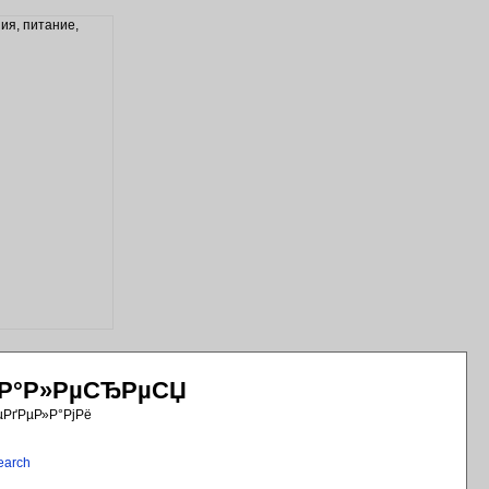
РіР°Р»РµСЂРµСЏ
µРґРµР»Р°РјРё
earch