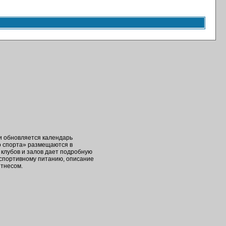
ки обновляется календарь
о спорта» размещаются в
клубов и залов дает подробную
 спортивному питанию, описание
итнесом.