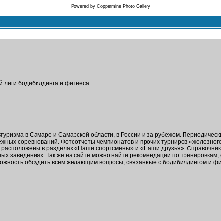
Powered by
Coppermine Photo Gallery
ой лиги бодибилдинга и фитнеса
ьтуризма в Самаре и Самарской области, в России и за рубежом. Периодичес
бежных соревнований. Фотоотчеты чемпионатов и прочих турниров «железног
в расположены в разделах «Наши спортсмены» и «Наши друзья». Справочник 
ых заведениях. Так же на сайте можно найти рекомендации по тренировкам,
зможность обсудить всем желающим вопросы, связанные с бодибилдингом и ф