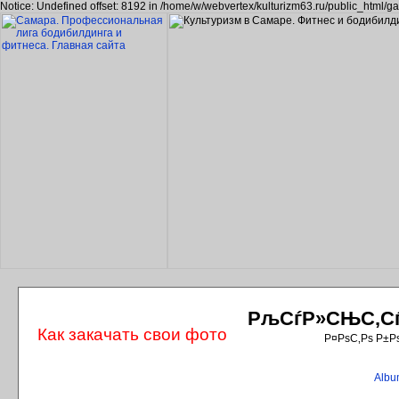
Notice: Undefined offset: 8192 in /home/w/webvertex/kulturizm63.ru/public_html/ga
РљСѓР»СЊС‚СѓС
Как закачать свои фото
Р¤РѕС‚Рѕ Р±Р
Album