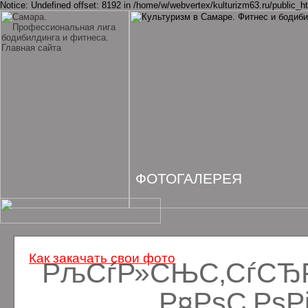
Notice: Undefined offset: 8192 in /home/w/webvertex/kulturizm63.ru/public_ht
ФОТОГАЛЕРЕЯ
Как закачать свои фото
РљСѓР»СЊС‚СѓСЂРё
Р¤РѕС‚Рѕ