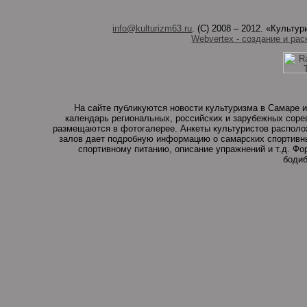
info@kulturizm63.ru
. (C) 2008 – 2012. «Культ
Webvertex - создание и рас
На сайте публикуются новости культуризма в Самаре и
календарь региональных, российских и зарубежных соре
размещаются в фотогалерее. Анкеты культуристов располо
залов дает подробную информацию о самарских спортивны
спортивному питанию, описание упражнений и т.д. Ф
бодиб