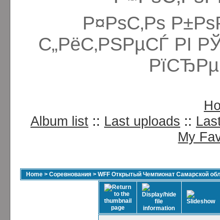
Р¤РѕС‚Рѕ Р±Рѕ
С„РёС‚РЅРµСЃ РІ Р
РїСЂРµ
H
Album list
::
Last uploads
::
Las
My Fav
Home
>
Соревнования
>
WFF Открытый Чемпионат Самарской обла