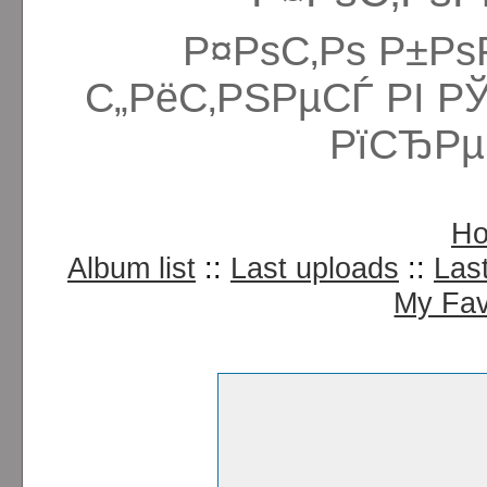
Р¤РѕС‚Рѕ Р±Рѕ
С„РёС‚РЅРµСЃ РІ Р
РїСЂРµ
H
Album list
::
Last uploads
::
Las
My Fav