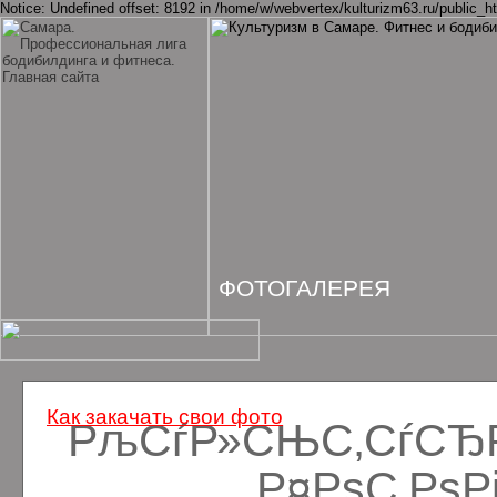
Notice: Undefined offset: 8192 in /home/w/webvertex/kulturizm63.ru/public_ht
ФОТОГАЛЕРЕЯ
Как закачать свои фото
РљСѓР»СЊС‚СѓСЂРё
Р¤РѕС‚Рѕ