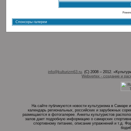
Power
Спонсоры галереи
info@kulturizm63.ru
. (C) 2008 – 2012. «Культ
Webvertex - создание и рас
На сайте публикуются новости культуризма в Самаре и
календарь региональных, российских и зарубежных соре
размещаются в фотогалерее. Анкеты культуристов располо
залов дает подробную информацию о самарских спортивны
спортивному питанию, описание упражнений и т.д. Ф
бодиб