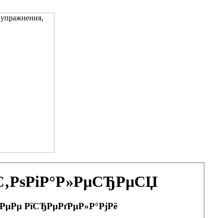
ѕС‚РѕРіР°Р»РµСЂРµСЏ
 РµРµ РїСЂРµРґРµР»Р°РјРё