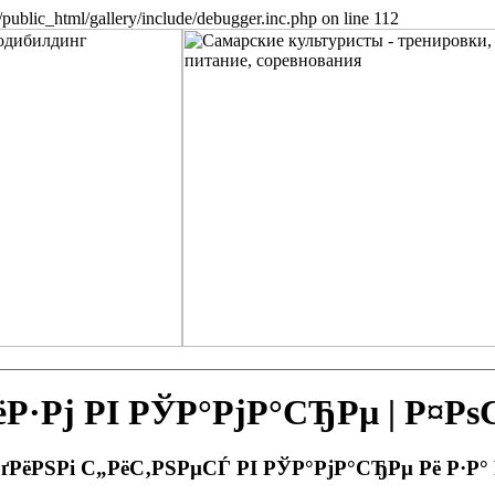
public_html/gallery/include/debugger.inc.php on line 112
Рј РІ РЎР°РјР°СЂРµ | Р¤Р
РґРёРЅРі С„РёС‚РЅРµСЃ РІ РЎР°РјР°СЂРµ Рё Р·Р°