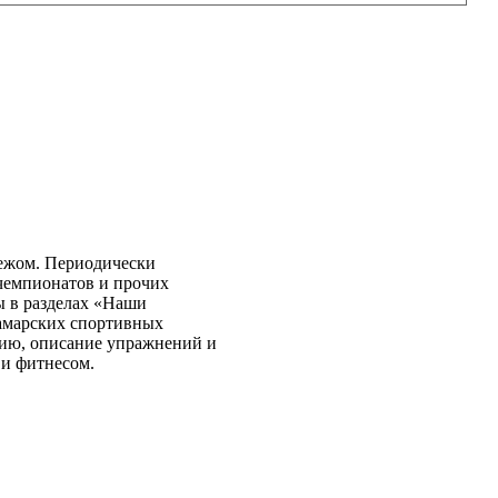
бежом. Периодически
чемпионатов и прочих
ы в разделах «Наши
самарских спортивных
нию, описание упражнений и
 и фитнесом.