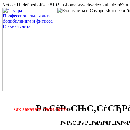
Notice: Undefined offset: 8192 in /home/w/webvertex/kulturizm63.ru/
РљСѓР»СЊС‚СѓСЂРёР·
Как закачать свои фото
Р¤РѕС‚Рѕ Р±РѕРґРёР±РёР»