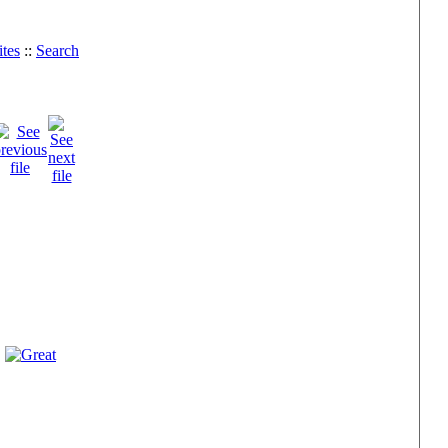
tes
::
Search