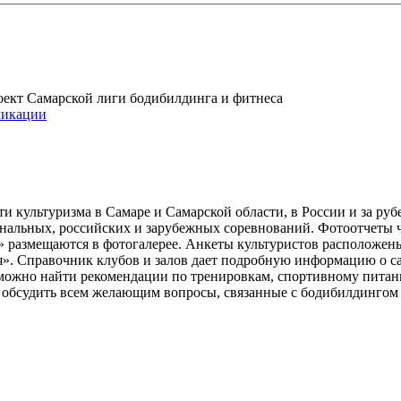
проект Самарской лиги бодибилдинга и фитнеса
икации
и культуризма в Самаре и Самарской области, в России и за ру
ональных, российских и зарубежных соревнований. Фотоотчеты 
» размещаются в фотогалерее. Анкеты культуристов расположен
». Справочник клубов и залов дает подробную информацию о 
е можно найти рекомендации по тренировкам, спортивному пита
ь обсудить всем желающим вопросы, связанные с бодибилдингом