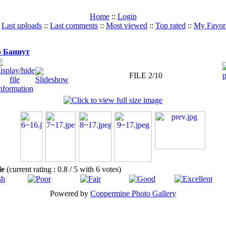
Home
::
Login
:
Last uploads
::
Last comments
::
Most viewed
::
Top rated
::
My Favori
 Баннут
FILE 2/10
ile
(current rating : 0.8 / 5 with 6 votes)
Powered by
Coppermine Photo Gallery