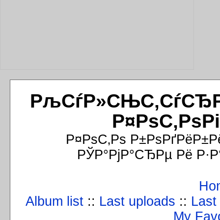
РљСѓР»СЊС‚СѓСЂРёР
Р¤РѕС‚РѕР
Р¤РѕС‚Рѕ Р±РѕРґРёР±Р
РЎР°РјР°СЂРµ Рё Р·Р
Ho
Album list
::
Last uploads
::
Last
My Favo