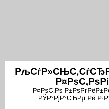
РљСѓР»СЊС‚СѓСЂРёР
Р¤РѕС‚РѕР
Р¤РѕС‚Рѕ Р±РѕРґРёР±Р
РЎР°РјР°СЂРµ Рё Р·Р