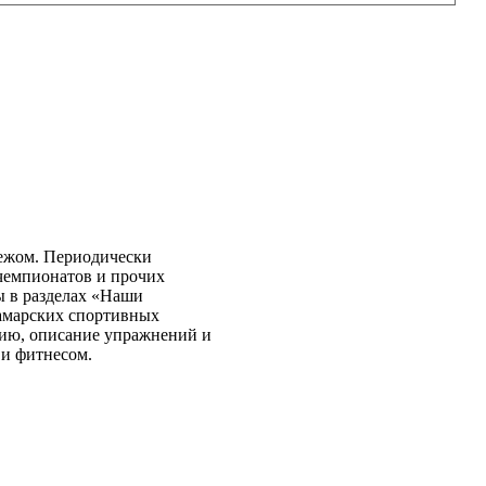
бежом. Периодически
чемпионатов и прочих
ы в разделах «Наши
самарских спортивных
нию, описание упражнений и
 и фитнесом.