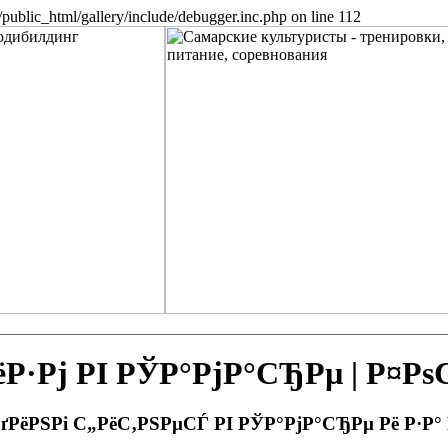
public_html/gallery/include/debugger.inc.php on line 112
Рј РІ РЎР°РјР°СЂРµ | Р¤Р
РґРёРЅРі С„РёС‚РЅРµСЃ РІ РЎР°РјР°СЂРµ Рё Р·Р°