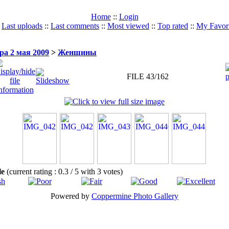
Home
::
Login
:
Last uploads
::
Last comments
::
Most viewed
::
Top rated
::
My Favori
а 2 мая 2009
>
Женщины
FILE 43/162
ile
(current rating : 0.3 / 5 with 3 votes)
Powered by
Coppermine Photo Gallery