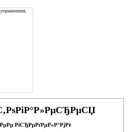
ѕС‚РѕРіР°Р»РµСЂРµСЏ
 РµРµ РїСЂРµРґРµР»Р°РјРё