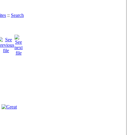
tes
::
Search