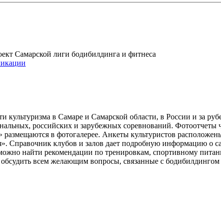
проект Самарской лиги бодибилдинга и фитнеса
икации
и культуризма в Самаре и Самарской области, в России и за ру
ональных, российских и зарубежных соревнований. Фотоотчеты 
» размещаются в фотогалерее. Анкеты культуристов расположен
». Справочник клубов и залов дает подробную информацию о 
е можно найти рекомендации по тренировкам, спортивному пита
ь обсудить всем желающим вопросы, связанные с бодибилдингом