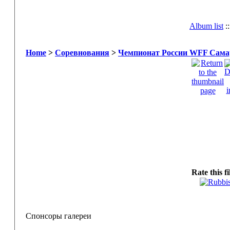
Album list
:
Home
>
Соревнования
>
Чемпионат России WFF Самар
Rate this f
Спонсоры галереи