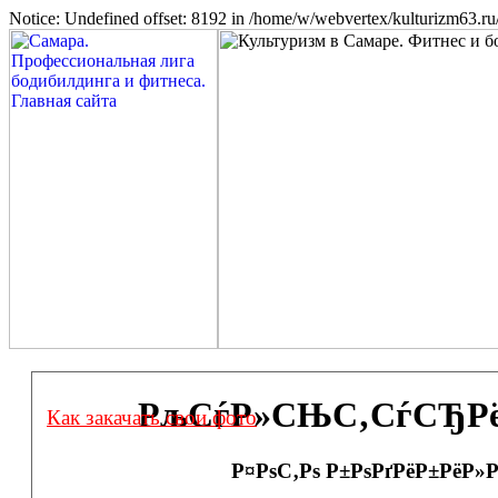
Notice: Undefined offset: 8192 in /home/w/webvertex/kulturizm63.ru/
РљСѓР»СЊС‚СѓСЂРёР·
Как закачать свои фото
Р¤РѕС‚Рѕ Р±РѕРґРёР±РёР»