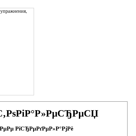
ѕС‚РѕРіР°Р»РµСЂРµСЏ
 РµРµ РїСЂРµРґРµР»Р°РјРё