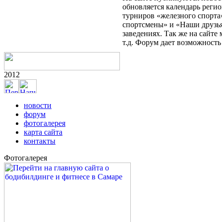
info@kulturizm63.ru
. (C) 2008 – 2012. «Культуризм в Самаре» 
Webvertex - создание и раскрутка сайтов в Самаре
.
Разное
.
Публ
На сайте публикуются новост
обновляется календарь реги
турниров «железного спорта
спортсмены» и «Наши друзья
заведениях. Так же на сайт
т.д. Форум дает возможност
2012