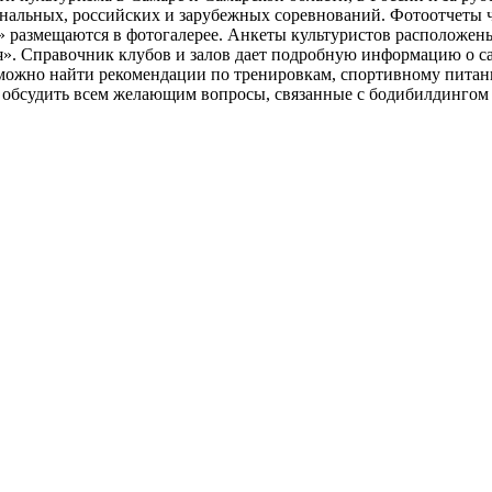
проект Самарской лиги бодибилдинга и фитнеса
икации
и культуризма в Самаре и Самарской области, в России и за ру
ональных, российских и зарубежных соревнований. Фотоотчеты 
» размещаются в фотогалерее. Анкеты культуристов расположен
». Справочник клубов и залов дает подробную информацию о 
е можно найти рекомендации по тренировкам, спортивному пита
ь обсудить всем желающим вопросы, связанные с бодибилдингом