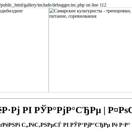
public_html/gallery/include/debugger.inc.php on line 112
Рј РІ РЎР°РјР°СЂРµ | Р¤Р
РґРёРЅРі С„РёС‚РЅРµСЃ РІ РЎР°РјР°СЂРµ Рё Р·Р°