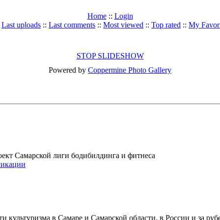
Home
::
Login
:
Last uploads
::
Last comments
::
Most viewed
::
Top rated
::
My Favori
STOP SLIDESHOW
Powered by
Coppermine Photo Gallery