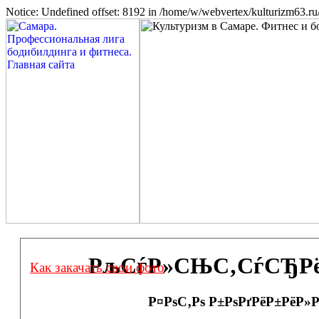
Notice: Undefined offset: 8192 in /home/w/webvertex/kulturizm63.ru/
РљСѓР»СЊС‚СѓСЂРёР·
Как закачать свои фото
Р¤РѕС‚Рѕ Р±РѕРґРёР±РёР»