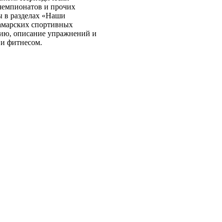
бежом. Периодически
чемпионатов и прочих
ы в разделах «Наши
самарских спортивных
нию, описание упражнений и
 и фитнесом.