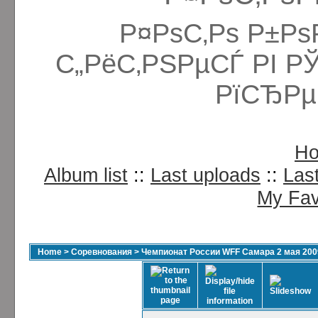
Р¤РѕС‚Рѕ Р±Рѕ
С„РёС‚РЅРµСЃ РІ Р
РїСЂРµ
H
Album list
::
Last uploads
::
Las
My Fav
Home
>
Соревнования
>
Чемпионат России WFF Самара 2 мая 200