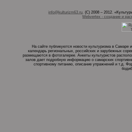
info@kulturizm63.ru
. (C) 2008 – 2012. «Культ
Webvertex - создание и рас
На сайте публикуются новости культуризма в Самаре и
календарь региональных, российских и зарубежных соре
размещаются в фотогалерее. Анкеты культуристов располо
залов дает подробную информацию о самарских спортивны
спортивному питанию, описание упражнений и т.д. Ф
бодиб