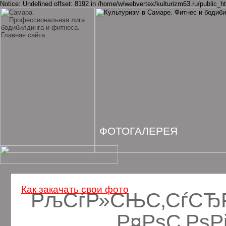
Notice: Undefined offset: 8192 in /home/w/webvertex/kulturizm63.ru/public_ht
ФОТОГАЛЕРЕЯ
Как закачать свои фото
РљСѓР»СЊС‚СѓСЂРё
Р¤РѕС‚Рѕ