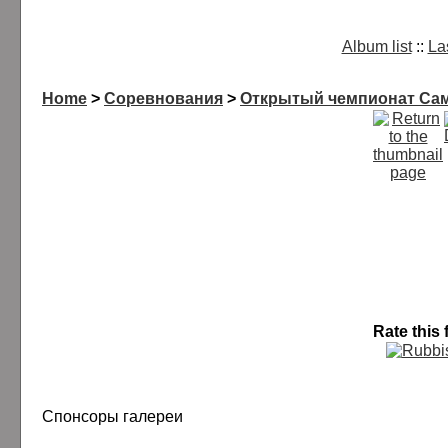
Album list
::
La
Home
>
Соревнования
>
Открытый чемпионат Сам
Rate this 
Спонсоры галереи