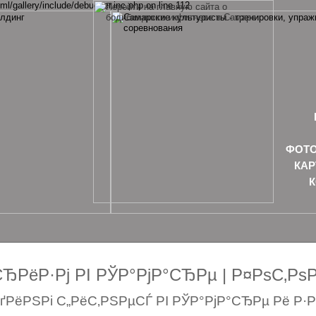
ml/gallery/include/debugger.inc.php on line 112
ФОТО
КАР
РёР·Рј РІ РЎР°РјР°СЂРµ | Р¤РѕС‚Р
РёРЅРі С„РёС‚РЅРµСЃ РІ РЎР°РјР°СЂРµ Рё Р·