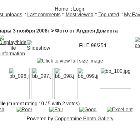
Home
::
Login
st uploads
::
Last comments
::
Most viewed
::
Top rated
::
My Fav
ары 3 ноября 2008г
>
Фото от Андрея Домерта
FILE 98/254
file
(current rating : 0 / 5 with 2 votes)
Powered by
Coppermine Photo Gallery