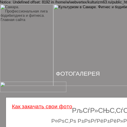
Notice: Undefined offset: 8192 in /home/w/webvertex/kulturizm63.ru/public_ht
ФОТОГАЛЕРЕЯ
Как закачать свои фото
РљСѓР»СЊС‚СѓСЂ
Р¤РѕС‚Рѕ Р±РѕРґРёР±РёР»Рґ