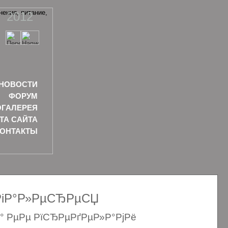
2012
НОВОСТИ
ФОРУМ
ГАЛЕРЕЯ
ТА САЙТА
КОНТАКТЫ
ѕРіР°Р»РµСЂРµСЏ
Р° РµРµ РїСЂРµРґРµР»Р°РјРё