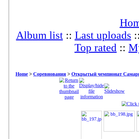
Ho
Album list
::
Last uploads
:
Top rated
::
My
Home
>
Соревнования
>
Открытый чемпионат Самары