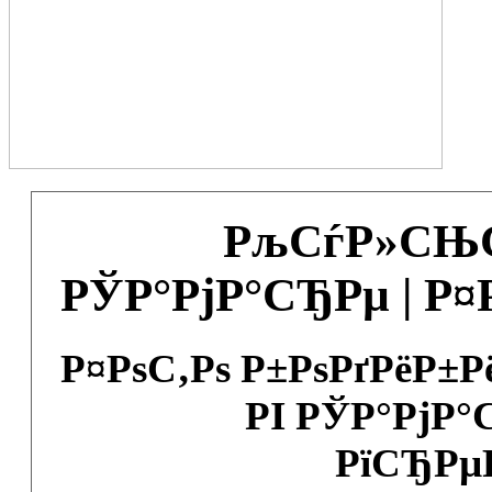
РљСѓР»СЊС
РЎР°РјР°СЂРµ | Р
Р¤РѕС‚Рѕ Р±РѕРґРёР±
РІ РЎР°РјР°
РїСЂРµ