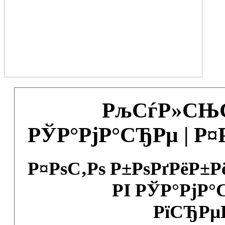
РљСѓР»СЊС
РЎР°РјР°СЂРµ | Р
Р¤РѕС‚Рѕ Р±РѕРґРёР±
РІ РЎР°РјР°
РїСЂРµ