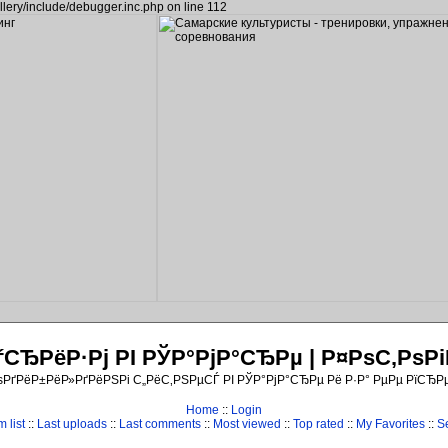
llery/include/debugger.inc.php on line 112
ЂРёР·Рј РІ РЎР°РјР°СЂРµ | Р¤РѕС‚Рѕ
ѕРґРёР±РёР»РґРёРЅРі С„РёС‚РЅРµСЃ РІ РЎР°РјР°СЂРµ Рё Р·Р° РµРµ РїСЂР
Home
::
Login
 list
::
Last uploads
::
Last comments
::
Most viewed
::
Top rated
::
My Favorites
::
S