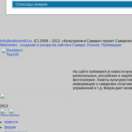
Спонсоры галереи
info@kulturizm63.ru
. (C) 2008 – 2012. «Культуризм в Самаре» проект Самарск
Webvertex - создание и раскрутка сайтов в Самаре
.
Разное
.
Публикации
На сайте публикуются новости кул
региональных, российских и зару
фотогалерее. Анкеты культуристо
информацию о самарских спортивн
упражнений и т.д. Форум дает во
2012
новости
форум