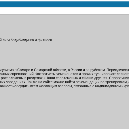
ой лиги бодибилдинга и фитнеса
ьтуризма в Самаре и Самарской области, в России и за рубежом. Периодичес
бежных соревнований. Фотоотчеты чемпионатов и прочих турниров «железног
в расположены в разделах «Наши спортсмены» и «Наши друзья». Справочник 
ых заведениях. Так же на сайте можно найти рекомендации по тренировкам,
зможность обсудить всем желающим вопросы, связанные с бодибилдингом и ф