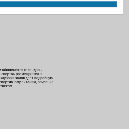
ки обновляется календарь
о спорта» размещаются в
клубов и залов дает подробную
 спортивному питанию, описание
итнесом.