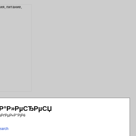
РіР°Р»РµСЂРµСЏ
µРґРµР»Р°РјРё
earch