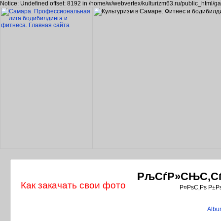
Notice: Undefined offset: 8192 in /home/w/webvertex/kulturizm63.ru/public_html/ga
РљСѓР»СЊС‚СѓС
Как закачать свои фото
Р¤РѕС‚Рѕ Р±Р
Album