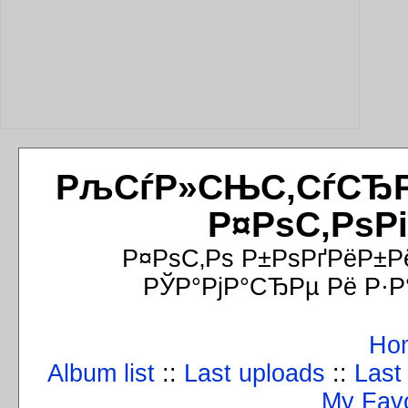
РљСѓР»СЊС‚СѓСЂРёР
Р¤РѕС‚РѕР
Р¤РѕС‚Рѕ Р±РѕРґРёР±Р
РЎР°РјР°СЂРµ Рё Р·Р
Ho
Album list
::
Last uploads
::
Last
My Favo