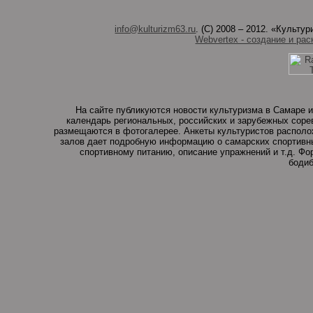
info@kulturizm63.ru
. (C) 2008 – 2012. «Культ
Webvertex - создание и рас
На сайте публикуются новости культуризма в Самаре и
календарь региональных, российских и зарубежных соре
размещаются в фотогалерее. Анкеты культуристов располо
залов дает подробную информацию о самарских спортивны
спортивному питанию, описание упражнений и т.д. Ф
бодиб