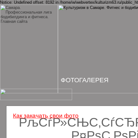
Notice: Undefined offset: 8192 in /home/w/webvertex/kulturizm63.ru/public_ht
ФОТОГАЛЕРЕЯ
Как закачать свои фото
РљСѓР»СЊС‚СѓСЂРё
Р¤РѕС‚Рѕ