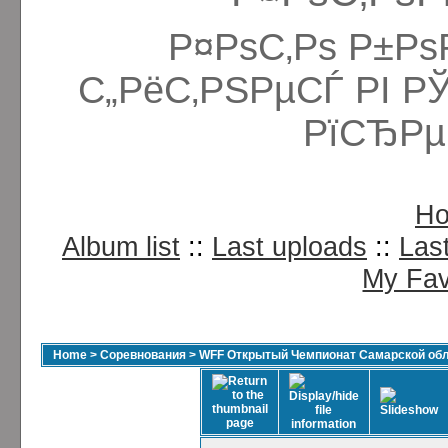
Р¤РѕС‚Рѕ Р±Рѕ
С„РёС‚РЅРµСЃ РІ Р
РїСЂРµ
H
Album list
::
Last uploads
::
Las
My Fav
Home
>
Соревнования
>
WFF Открытый Чемпионат Самарской обла